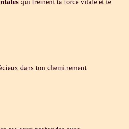
entales
qui freinent ta force vitale et te
précieux dans ton cheminement