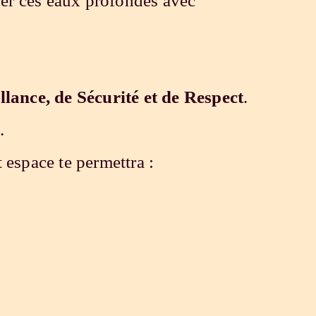
guer ces eaux profondes avec
llance, de Sécurité et de Respect
.
é
.
 espace te permettra :