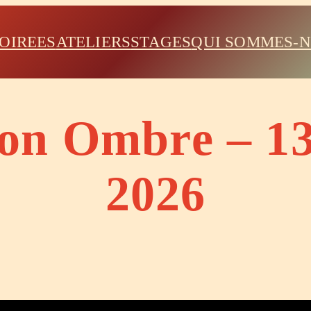
OIREES
ATELIERS
STAGES
QUI SOMMES-
son Ombre – 1
2026