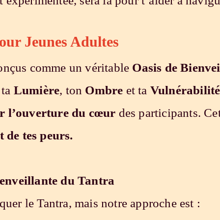
et expérimentée, sera là pour t’aider à navi
our Jeunes Adultes
conçus comme un véritable
Oasis de Bienvei
 ta
Lumière
, ton
Ombre
et ta
Vulnérabilit
ar l’ouverture du cœur
des participants. Cet
t de tes peurs.
enveillante du Tantra
quer le Tantra, mais notre approche est :