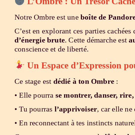
L’Ombre : Un Trésor Caché d
Notre Ombre est une
boîte de Pandore
C’est en explorant ces parties cachée
d’énergie brute
. Cette démarche est
a
conscience et de liberté.
Un Espace d’Expression p
Ce stage est
dédié à ton Ombre
:
• Elle pourra
se montrer, danser, rire,
• Tu pourras
l’apprivoiser
, car elle n
• En reconnectant à tes instincts naturel